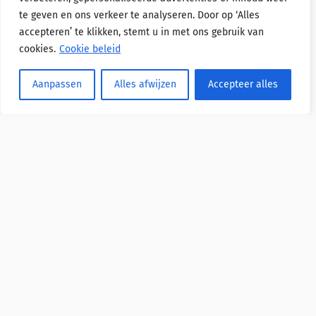
staand evenement op de
te geven en ons verkeer te analyseren. Door op ‘Alles
wedstrijdkalender terug te
accepteren’ te klikken, stemt u in met ons gebruik van
brengen.
cookies.
Cookie beleid
Lees meer over de
Aanpassen
Alles afwijzen
Accepteer alles
historie:
Jubileum artikel
Deltaweek in Zeilen juli 2015
Zeil mee!
MELD JE AAN!
© 2026 Deltaweekend Zeeland Zeilland.