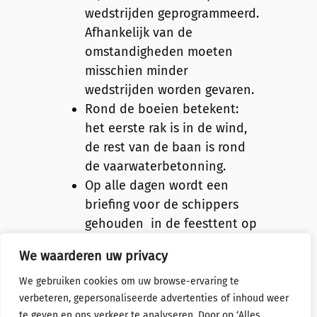
wedstrijden geprogrammeerd.
Afhankelijk van de
omstandigheden moeten
misschien minder
wedstrijden worden gevaren.
Rond de boeien betekent:
het eerste rak is in de wind,
de rest van de baan is rond
de vaarwaterbetonning.
Op alle dagen wordt een
briefing voor de schippers
gehouden in de feesttent op
’t Luitje in Zierikzee. Tijdens
We waarderen uw privacy
deze briefing worden de
banen rond de boeien
We gebruiken cookies om uw browse-ervaring te
verbeteren, gepersonaliseerde advertenties of inhoud weer
opgelezen. Deze worden ook
te geven en ons verkeer te analyseren. Door op ‘Alles