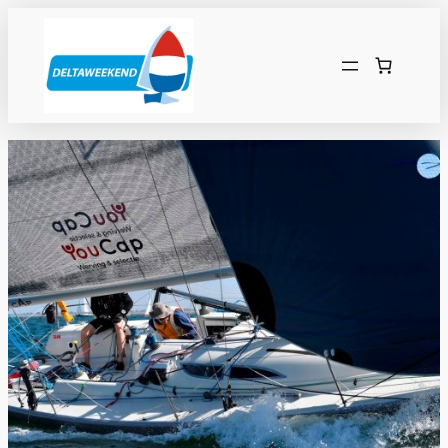
Ga
naar
de
inhoud